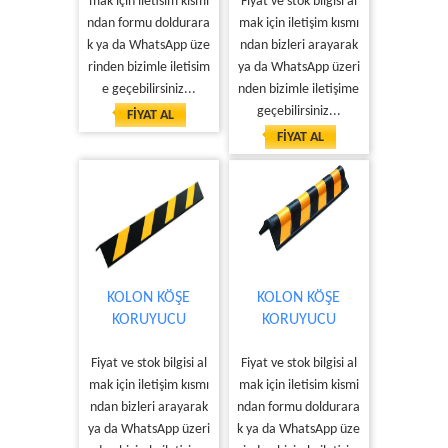
mak için iletisim kismi
Fiyat ve stok bilgisi al
ndan formu doldurara
mak için iletişim kısmı
k ya da WhatsApp üze
ndan bizleri arayarak
rinden bizimle iletisim
ya da WhatsApp üzeri
e geçebilirsiniz...
nden bizimle iletişime
geçebilirsiniz...
FİYAT AL
FİYAT AL
KOLON KÖŞE
KOLON KÖŞE
KORUYUCU
KORUYUCU
Fiyat ve stok bilgisi al
Fiyat ve stok bilgisi al
mak için iletişim kısmı
mak için iletisim kismi
ndan bizleri arayarak
ndan formu doldurara
ya da WhatsApp üzeri
k ya da WhatsApp üze