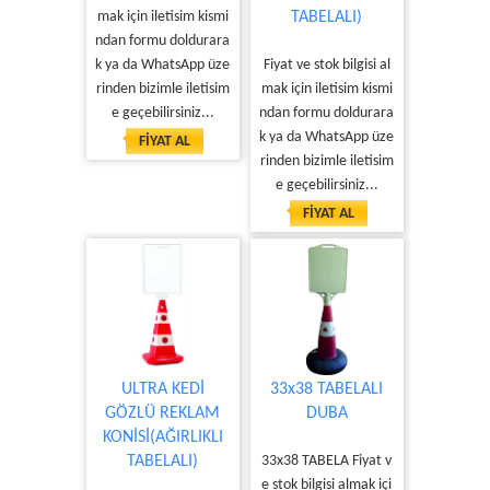
mak için iletisim kismi
TABELALI)
ndan formu doldurara
k ya da WhatsApp üze
Fiyat ve stok bilgisi al
rinden bizimle iletisim
mak için iletisim kismi
e geçebilirsiniz...
ndan formu doldurara
k ya da WhatsApp üze
FİYAT AL
rinden bizimle iletisim
e geçebilirsiniz...
FİYAT AL
ULTRA KEDİ
33x38 TABELALI
GÖZLÜ REKLAM
DUBA
KONİSİ(AĞIRLIKLI
TABELALI)
33x38 TABELA Fiyat v
e stok bilgisi almak içi