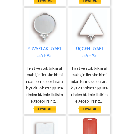
FİYAT AL
FİYAT AL
YUVARLAK UYARI
ÜÇGEN UYARI
LEVHASI
LEVHASI
Fiyat ve stok bilgisi al
Fiyat ve stok bilgisi al
mak için iletisim kismi
mak için iletisim kismi
ndan formu doldurara
ndan formu doldurara
k ya da WhatsApp üze
k ya da WhatsApp üze
rinden bizimle iletisim
rinden bizimle iletisim
e geçebilirsiniz...
e geçebilirsiniz...
FİYAT AL
FİYAT AL