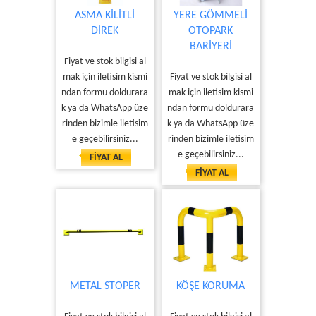
ASMA KİLİTLİ
YERE GÖMMELİ
DİREK
OTOPARK
BARİYERİ
Fiyat ve stok bilgisi al
mak için iletisim kismi
Fiyat ve stok bilgisi al
ndan formu doldurara
mak için iletisim kismi
k ya da WhatsApp üze
ndan formu doldurara
rinden bizimle iletisim
k ya da WhatsApp üze
e geçebilirsiniz...
rinden bizimle iletisim
e geçebilirsiniz...
FİYAT AL
FİYAT AL
METAL STOPER
KÖŞE KORUMA