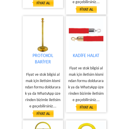
e geçebilirsiniz...
FİYAT AL
FİYAT AL
PROTOKOL
KADİFE HALAT
BARİYER
Fiyat ve stok bilgisi al
Fiyat ve stok bilgisi al
mak için iletisim kismi
mak için iletisim kismi
ndan formu doldurara
ndan formu doldurara
k ya da WhatsApp üze
k ya da WhatsApp üze
rinden bizimle iletisim
rinden bizimle iletisim
e geçebilirsiniz...
e geçebilirsiniz...
FİYAT AL
FİYAT AL