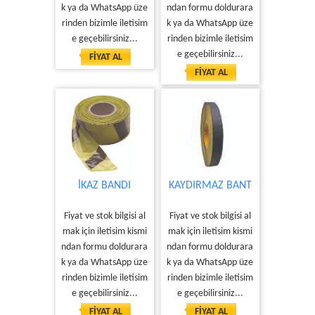
k ya da WhatsApp üze
ndan formu doldurara
rinden bizimle iletisim
k ya da WhatsApp üze
e geçebilirsiniz...
rinden bizimle iletisim
e geçebilirsiniz...
FİYAT AL
FİYAT AL
İKAZ BANDI
KAYDIRMAZ BANT
Fiyat ve stok bilgisi al
Fiyat ve stok bilgisi al
mak için iletisim kismi
mak için iletisim kismi
ndan formu doldurara
ndan formu doldurara
k ya da WhatsApp üze
k ya da WhatsApp üze
rinden bizimle iletisim
rinden bizimle iletisim
e geçebilirsiniz...
e geçebilirsiniz...
FİYAT AL
FİYAT AL