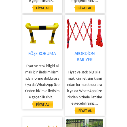
e geçebilirsiniz...
e geçebilirsiniz...
FİYAT AL
FİYAT AL
KÖŞE KORUMA
AKORDİON
BARİYER
Fiyat ve stok bilgisi al
mak için iletisim kismi
Fiyat ve stok bilgisi al
ndan formu doldurara
mak için iletisim kismi
k ya da WhatsApp üze
ndan formu doldurara
rinden bizimle iletisim
k ya da WhatsApp üze
e geçebilirsiniz...
rinden bizimle iletisim
e geçebilirsiniz...
FİYAT AL
FİYAT AL