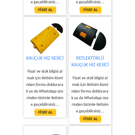
e geçebilirsiniz...
e geçebilirsiniz...
FİYAT AL
FİYAT AL
KAUÇUK HIZ KESİCİ
REFLEKTÖRLÜ
KAUÇUK HIZ KESİCİ
Fiyat ve stok bilgisi al
mak için iletisim kismi
Fiyat ve stok bilgisi al
ndan formu doldurara
mak için iletisim kismi
k ya da WhatsApp üze
ndan formu doldurara
rinden bizimle iletisim
k ya da WhatsApp üze
e geçebilirsiniz...
rinden bizimle iletisim
e geçebilirsiniz...
FİYAT AL
FİYAT AL