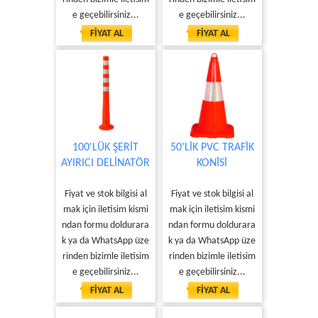
e geçebilirsiniz...
e geçebilirsiniz...
FİYAT AL
FİYAT AL
100'LÜK ŞERİT
50'LİK PVC TRAFİK
AYIRICI DELİNATÖR
KONİSİ
Fiyat ve stok bilgisi al
Fiyat ve stok bilgisi al
mak için iletisim kismi
mak için iletisim kismi
ndan formu doldurara
ndan formu doldurara
k ya da WhatsApp üze
k ya da WhatsApp üze
rinden bizimle iletisim
rinden bizimle iletisim
e geçebilirsiniz...
e geçebilirsiniz...
FİYAT AL
FİYAT AL