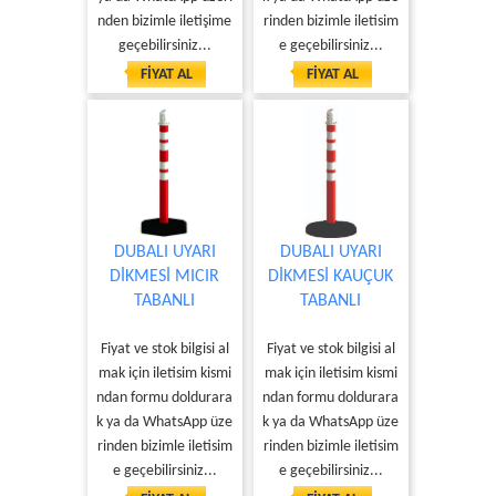
nden bizimle iletişime
rinden bizimle iletisim
geçebilirsiniz...
e geçebilirsiniz...
FİYAT AL
FİYAT AL
DUBALI UYARI
DUBALI UYARI
DİKMESİ MICIR
DİKMESİ KAUÇUK
TABANLI
TABANLI
Fiyat ve stok bilgisi al
Fiyat ve stok bilgisi al
mak için iletisim kismi
mak için iletisim kismi
ndan formu doldurara
ndan formu doldurara
k ya da WhatsApp üze
k ya da WhatsApp üze
rinden bizimle iletisim
rinden bizimle iletisim
e geçebilirsiniz...
e geçebilirsiniz...