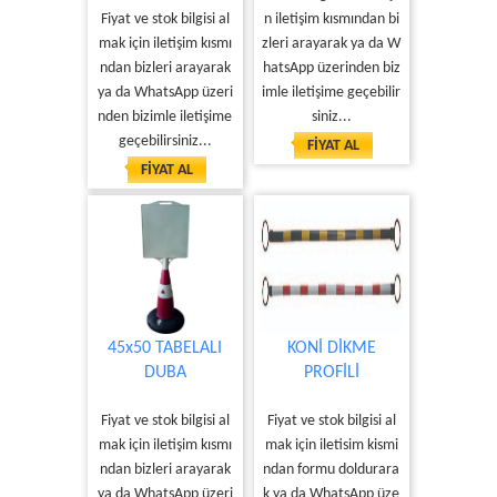
Fiyat ve stok bilgisi al
n iletişim kısmından bi
mak için iletişim kısmı
zleri arayarak ya da W
ndan bizleri arayarak
hatsApp üzerinden biz
ya da WhatsApp üzeri
imle iletişime geçebilir
nden bizimle iletişime
siniz...
geçebilirsiniz...
FİYAT AL
FİYAT AL
45x50 TABELALI
KONİ DİKME
DUBA
PROFİLİ
Fiyat ve stok bilgisi al
Fiyat ve stok bilgisi al
mak için iletişim kısmı
mak için iletisim kismi
ndan bizleri arayarak
ndan formu doldurara
ya da WhatsApp üzeri
k ya da WhatsApp üze