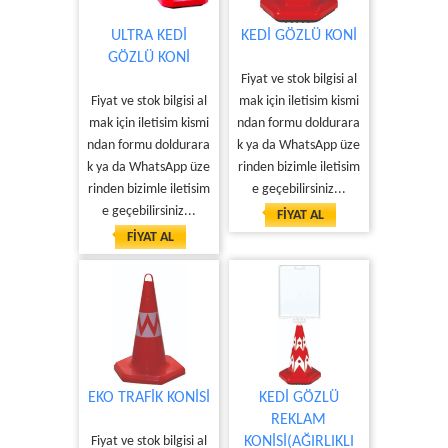
ULTRA KEDİ
KEDİ GÖZLÜ KONİ
GÖZLÜ KONİ
Fiyat ve stok bilgisi al
Fiyat ve stok bilgisi al
mak için iletisim kismi
mak için iletisim kismi
ndan formu doldurara
ndan formu doldurara
k ya da WhatsApp üze
k ya da WhatsApp üze
rinden bizimle iletisim
rinden bizimle iletisim
e geçebilirsiniz...
e geçebilirsiniz...
FİYAT AL
FİYAT AL
EKO TRAFİK KONİSİ
KEDİ GÖZLÜ
REKLAM
Fiyat ve stok bilgisi al
KONİSİ(AĞIRLIKLI