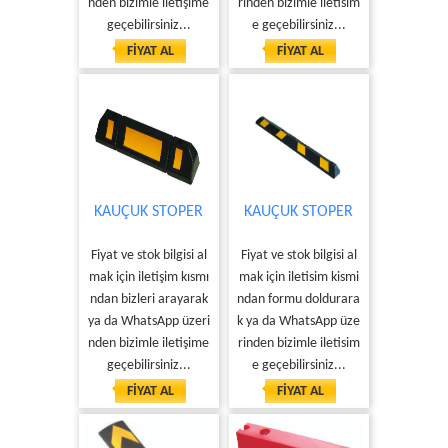
nden bizimle iletişime
rinden bizimle iletisim
geçebilirsiniz...
e geçebilirsiniz...
FİYAT AL
FİYAT AL
KAUÇUK STOPER
KAUÇUK STOPER
Fiyat ve stok bilgisi al
Fiyat ve stok bilgisi al
mak için iletişim kısmı
mak için iletisim kismi
ndan bizleri arayarak
ndan formu doldurara
ya da WhatsApp üzeri
k ya da WhatsApp üze
nden bizimle iletişime
rinden bizimle iletisim
geçebilirsiniz...
e geçebilirsiniz...
FİYAT AL
FİYAT AL