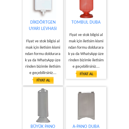
DİKDÖRTGEN
TOMBUL DUBA
UYARI LEVHASI
Fiyat ve stok bilgisi al
Fiyat ve stok bilgisi al
mak için iletisim kismi
mak için iletisim kismi
ndan formu doldurara
ndan formu doldurara
k ya da WhatsApp üze
k ya da WhatsApp üze
rinden bizimle iletisim
rinden bizimle iletisim
e geçebilirsiniz...
e geçebilirsiniz...
FİYAT AL
FİYAT AL
BÜYÜK PANO
A-PANO DUBA