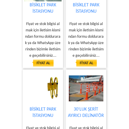
BİSİKLET PARK
BİSİKLET PARK
İSTASYONU
İSTASYONU
Fiyat ve stok bilgisi al
Fiyat ve stok bilgisi al
mak için iletisim kismi
mak için iletisim kismi
ndan formu doldurara
ndan formu doldurara
k ya da WhatsApp üze
k ya da WhatsApp üze
rinden bizimle iletisim
rinden bizimle iletisim
e geçebilirsiniz...
e geçebilirsiniz...
FİYAT AL
FİYAT AL
BİSİKLET PARK
30'LUK ŞERİT
İSTASYONU
AYIRICI DELİNATÖR
Fiyat ve stok bilgisi al
Fiyat ve stok bilgisi al