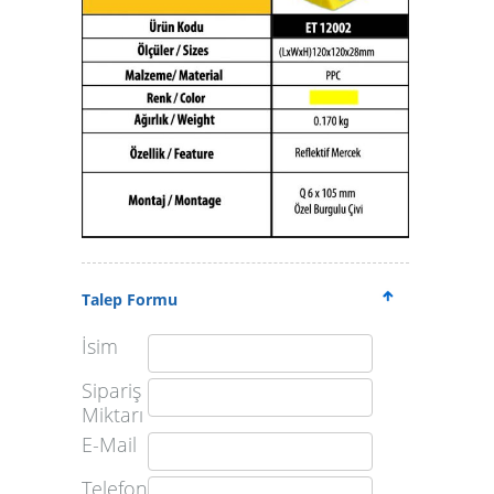
Talep Formu
İsim
Sipariş
Miktarı
E-Mail
Telefon