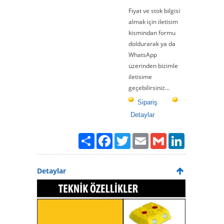
Fiyat ve stok bilgisi
almak için iletisim
kismindan formu
doldurarak ya da
WhatsApp
üzerinden bizimle
iletisime
geçebilirsiniz...
Sipariş
Detaylar
Paylaş
Facebook
Twitter
Email
Gmail
LinkedIn
Detaylar