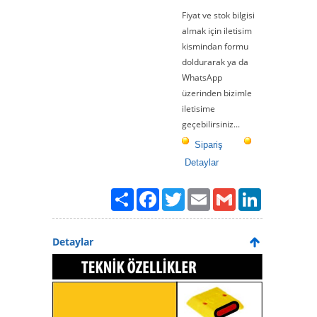
Fiyat ve stok bilgisi
almak için iletisim
kismindan formu
doldurarak ya da
WhatsApp
üzerinden bizimle
iletisime
geçebilirsiniz...
Sipariş
Detaylar
Paylaş
Facebook
Twitter
Email
Gmail
LinkedIn
Detaylar