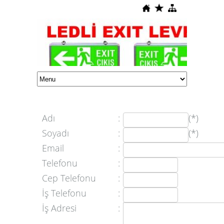
Adı
:
(*)
Soyadı
:
(*)
Email
:
Telefonu
:
Cep Telefonu
:
İş Telefonu
:
İş Adresi
: