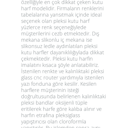
özelliğiyle en çok dikkat çeken kutu
harf modelidir. Firmaların renklerini
tabelalarına yansıtmak içinde ideal
seçenek olan pleksi kutu harf
yüzlerce renk seçeneğiylede
müşterilerini cezb etmektedir. Dış
mekana slikonlu iç mekana ise
slikonsuz ledle aydınlatılan pleksi
kutu harfler dayanıklılığıylada dikkat
çekmektedir. Pleksi kutu harfin
imalatını kısaca şöyle anlatabiliriz.
İstenilen renkte ve kalınlıktaki pleksi
glass cnc router yardımıyla istenilen
yazı fonduna göre kesilir. Kesilen
harflere müşterinin isteği
doğrultusunda belirlenen kalınlıktaki
pleksi bandlar oksijenli tüple
eritilerek harfe göre kalıba alınır ve
harfın etrafına pleksiglass
yapıştırıcısı olan cloroformla
yapıştırılır. Bu işlemden sonra aynı