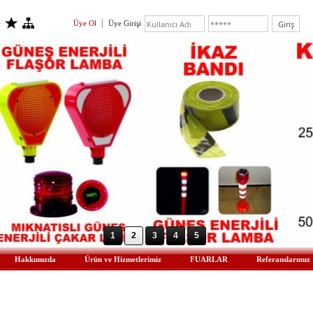
Üye Ol
Üye Girişi
1
2
3
4
5
Hakkımızda
Ürün ve Hizmetlerimiz
FUARLAR
Referanslarımız