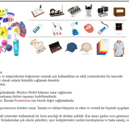
ır.
ve müşterilerinin beğenisine sunmak için kullandıkları en etkili yöntemlerden bir tanesidir.
e olarak onlarla bütünlük sağlamak demektir.
ktir.
.
pılmaktadır. Böylece Hedef kitlenize yarar sağlarsınız.
arkanızı ilerlere taşımayı hedeflemektedir.
dür. Burada
Promosyon
size büyük değer sağlamaktadır.
cı promosyon ürünleri sunar. Tanıtım ve reklam bütçenizi en etkin ve verimli bir biçimde uygulan
tli yöntemler kullanılarak bir form aracılığı ile iletilme şeklidir. Kar amacı güden veya gütme
malarından çok uluslu şirketlere, spor kulüplerinden yardım kuruluşlarına ve hatta sanatçı, ede