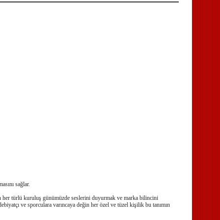
masını sağlar.
yen her türlü kuruluş günümüzde seslerini duyurmak ve marka bilincini
biyatçı ve sporculara varıncaya değin her özel ve tüzel kişilik bu tanımın