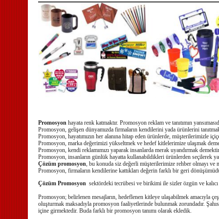
Promosyon
hayata renk katmaktır. Promosyon reklam ve tanıtımın yansımasıd
Promosyon, gelişen dünyamızda firmaların kendilerini yada ürünlerini tanıtmak 
Promosyon, hayatımızın her alanına hitap eden ürünlerde, müşterilerimizle içiç
Promosyon, marka değerimizi yükseltmek ve hedef kitlelerimize ulaşmak deme
Promosyon, kendi reklamımızı yaparak insanlarda merak uyandırmak demektir
Promosyon, insanların günlük hayatta kullanabildikleri ürünlerden seçilerek ya
Çözüm promosyon
, bu konuda siz değerli müşterilerimize rehber olmayı ve m
Promosyon, firmaların kendilerine kattıkları değerin farklı bir geri dönüşümü
Çözüm Promosyon
sektördeki tecrübesi ve birikimi ile sizler özgün ve kalı
Promosyon; belirlenen mesajların, hedeflenen kitleye ulaşabilmek amacıyla çeşi
oluşturmak maksadıyla promosyon faaliyetlerinde bulunmak zorundadır. Şahıs fir
içine girmektedir. Buda farklı bir promosyon tanımı olarak ekledik.