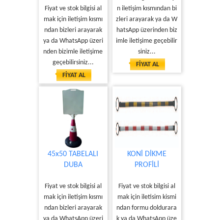
Fiyat ve stok bilgisi al
n iletişim kısmından bi
mak için iletişim kısmı
zleri arayarak ya da W
ndan bizleri arayarak
hatsApp üzerinden biz
ya da WhatsApp üzeri
imle iletişime geçebilir
nden bizimle iletişime
siniz...
geçebilirsiniz...
FİYAT AL
FİYAT AL
45x50 TABELALI
KONİ DİKME
DUBA
PROFİLİ
Fiyat ve stok bilgisi al
Fiyat ve stok bilgisi al
mak için iletişim kısmı
mak için iletisim kismi
ndan bizleri arayarak
ndan formu doldurara
ya da WhatsApp üzeri
k ya da WhatsApp üze