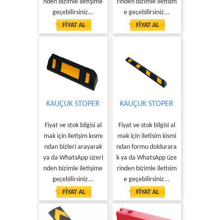
nden bizimle iletişime
rinden bizimle iletisim
geçebilirsiniz...
e geçebilirsiniz...
FİYAT AL
FİYAT AL
KAUÇUK STOPER
KAUÇUK STOPER
Fiyat ve stok bilgisi al
Fiyat ve stok bilgisi al
mak için iletişim kısmı
mak için iletisim kismi
ndan bizleri arayarak
ndan formu doldurara
ya da WhatsApp üzeri
k ya da WhatsApp üze
nden bizimle iletişime
rinden bizimle iletisim
geçebilirsiniz...
e geçebilirsiniz...
FİYAT AL
FİYAT AL