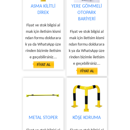
ASMA KİLİTLİ
YERE GÖMMELİ
DİREK
OTOPARK
BARİYERİ
Fiyat ve stok bilgisi al
mak için iletisim kismi
Fiyat ve stok bilgisi al
ndan formu doldurara
mak için iletisim kismi
k ya da WhatsApp üze
ndan formu doldurara
rinden bizimle iletisim
k ya da WhatsApp üze
e geçebilirsiniz...
rinden bizimle iletisim
e geçebilirsiniz...
FİYAT AL
FİYAT AL
METAL STOPER
KÖŞE KORUMA