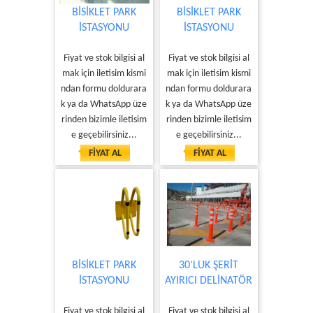
BİSİKLET PARK
BİSİKLET PARK
İSTASYONU
İSTASYONU
Fiyat ve stok bilgisi al
Fiyat ve stok bilgisi al
mak için iletisim kismi
mak için iletisim kismi
ndan formu doldurara
ndan formu doldurara
k ya da WhatsApp üze
k ya da WhatsApp üze
rinden bizimle iletisim
rinden bizimle iletisim
e geçebilirsiniz...
e geçebilirsiniz...
FİYAT AL
FİYAT AL
BİSİKLET PARK
30'LUK ŞERİT
İSTASYONU
AYIRICI DELİNATÖR
Fiyat ve stok bilgisi al
Fiyat ve stok bilgisi al