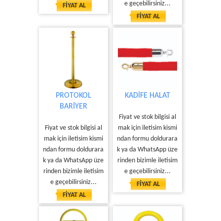
e geçebilirsiniz...
FİYAT AL
FİYAT AL
PROTOKOL
KADİFE HALAT
BARİYER
Fiyat ve stok bilgisi al
Fiyat ve stok bilgisi al
mak için iletisim kismi
mak için iletisim kismi
ndan formu doldurara
ndan formu doldurara
k ya da WhatsApp üze
k ya da WhatsApp üze
rinden bizimle iletisim
rinden bizimle iletisim
e geçebilirsiniz...
e geçebilirsiniz...
FİYAT AL
FİYAT AL