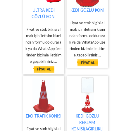
ULTRA KEDİ
KEDİ GÖZLÜ KONİ
GÖZLÜ KONİ
Fiyat ve stok bilgisi al
Fiyat ve stok bilgisi al
mak için iletisim kismi
mak için iletisim kismi
ndan formu doldurara
ndan formu doldurara
k ya da WhatsApp üze
k ya da WhatsApp üze
rinden bizimle iletisim
rinden bizimle iletisim
e geçebilirsiniz...
e geçebilirsiniz...
FİYAT AL
FİYAT AL
EKO TRAFİK KONİSİ
KEDİ GÖZLÜ
REKLAM
Fiyat ve stok bilgisi al
KONİSİ(AĞIRLIKLI