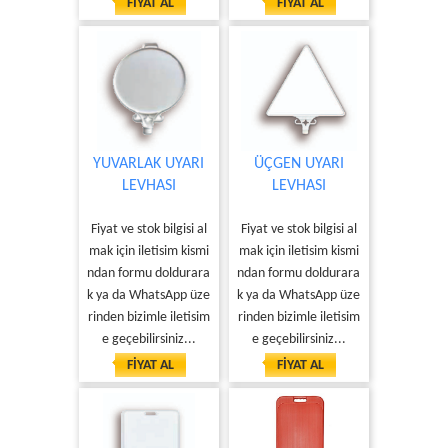
FİYAT AL
FİYAT AL
YUVARLAK UYARI
ÜÇGEN UYARI
LEVHASI
LEVHASI
Fiyat ve stok bilgisi al
Fiyat ve stok bilgisi al
mak için iletisim kismi
mak için iletisim kismi
ndan formu doldurara
ndan formu doldurara
k ya da WhatsApp üze
k ya da WhatsApp üze
rinden bizimle iletisim
rinden bizimle iletisim
e geçebilirsiniz...
e geçebilirsiniz...
FİYAT AL
FİYAT AL