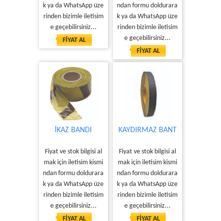
k ya da WhatsApp üze
ndan formu doldurara
rinden bizimle iletisim
k ya da WhatsApp üze
e geçebilirsiniz...
rinden bizimle iletisim
e geçebilirsiniz...
FİYAT AL
FİYAT AL
İKAZ BANDI
KAYDIRMAZ BANT
Fiyat ve stok bilgisi al
Fiyat ve stok bilgisi al
mak için iletisim kismi
mak için iletisim kismi
ndan formu doldurara
ndan formu doldurara
k ya da WhatsApp üze
k ya da WhatsApp üze
rinden bizimle iletisim
rinden bizimle iletisim
e geçebilirsiniz...
e geçebilirsiniz...
FİYAT AL
FİYAT AL