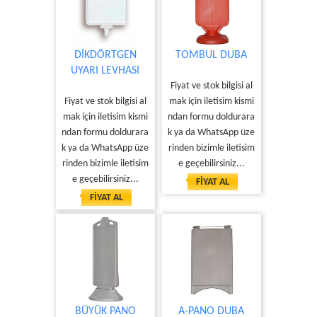
DİKDÖRTGEN
TOMBUL DUBA
UYARI LEVHASI
Fiyat ve stok bilgisi al
Fiyat ve stok bilgisi al
mak için iletisim kismi
mak için iletisim kismi
ndan formu doldurara
ndan formu doldurara
k ya da WhatsApp üze
k ya da WhatsApp üze
rinden bizimle iletisim
rinden bizimle iletisim
e geçebilirsiniz...
e geçebilirsiniz...
FİYAT AL
FİYAT AL
BÜYÜK PANO
A-PANO DUBA