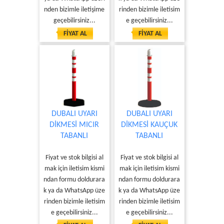
nden bizimle iletişime
rinden bizimle iletisim
geçebilirsiniz...
e geçebilirsiniz...
FİYAT AL
FİYAT AL
DUBALI UYARI
DUBALI UYARI
DİKMESİ MICIR
DİKMESİ KAUÇUK
TABANLI
TABANLI
Fiyat ve stok bilgisi al
Fiyat ve stok bilgisi al
mak için iletisim kismi
mak için iletisim kismi
ndan formu doldurara
ndan formu doldurara
k ya da WhatsApp üze
k ya da WhatsApp üze
rinden bizimle iletisim
rinden bizimle iletisim
e geçebilirsiniz...
e geçebilirsiniz...