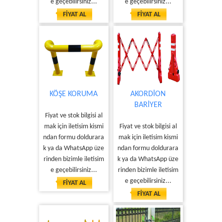
e geçebilirsiniz...
e geçebilirsiniz...
FİYAT AL
FİYAT AL
KÖŞE KORUMA
AKORDİON
BARİYER
Fiyat ve stok bilgisi al
mak için iletisim kismi
Fiyat ve stok bilgisi al
ndan formu doldurara
mak için iletisim kismi
k ya da WhatsApp üze
ndan formu doldurara
rinden bizimle iletisim
k ya da WhatsApp üze
e geçebilirsiniz...
rinden bizimle iletisim
e geçebilirsiniz...
FİYAT AL
FİYAT AL