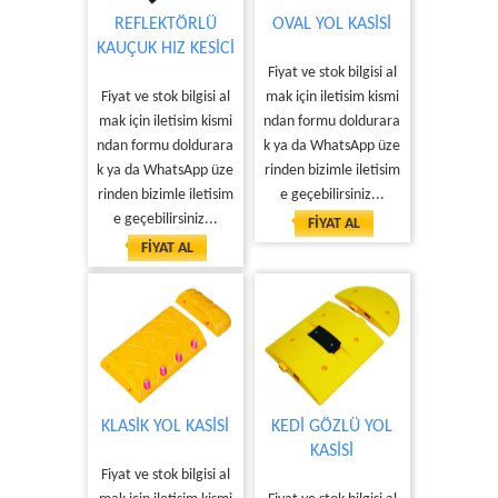
REFLEKTÖRLÜ
OVAL YOL KASİSİ
KAUÇUK HIZ KESİCİ
Fiyat ve stok bilgisi al
Fiyat ve stok bilgisi al
mak için iletisim kismi
mak için iletisim kismi
ndan formu doldurara
ndan formu doldurara
k ya da WhatsApp üze
k ya da WhatsApp üze
rinden bizimle iletisim
rinden bizimle iletisim
e geçebilirsiniz...
e geçebilirsiniz...
FİYAT AL
FİYAT AL
KLASİK YOL KASİSİ
KEDİ GÖZLÜ YOL
KASİSİ
Fiyat ve stok bilgisi al