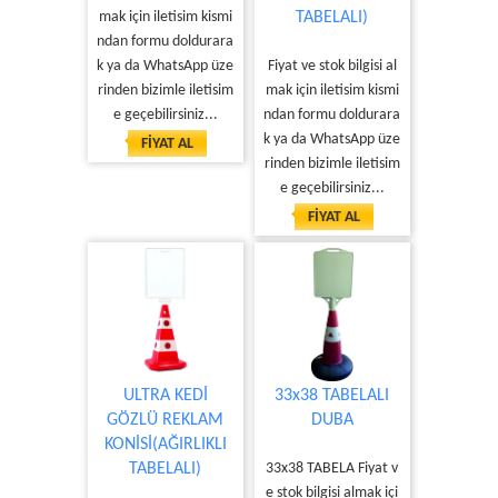
mak için iletisim kismi
TABELALI)
ndan formu doldurara
k ya da WhatsApp üze
Fiyat ve stok bilgisi al
rinden bizimle iletisim
mak için iletisim kismi
e geçebilirsiniz...
ndan formu doldurara
k ya da WhatsApp üze
FİYAT AL
rinden bizimle iletisim
e geçebilirsiniz...
FİYAT AL
ULTRA KEDİ
33x38 TABELALI
GÖZLÜ REKLAM
DUBA
KONİSİ(AĞIRLIKLI
TABELALI)
33x38 TABELA Fiyat v
e stok bilgisi almak içi