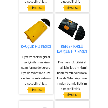
e geçebilirsiniz...
e geçebilirsiniz...
FİYAT AL
FİYAT AL
KAUÇUK HIZ KESİCİ
REFLEKTÖRLÜ
KAUÇUK HIZ KESİCİ
Fiyat ve stok bilgisi al
mak için iletisim kismi
Fiyat ve stok bilgisi al
ndan formu doldurara
mak için iletisim kismi
k ya da WhatsApp üze
ndan formu doldurara
rinden bizimle iletisim
k ya da WhatsApp üze
e geçebilirsiniz...
rinden bizimle iletisim
e geçebilirsiniz...
FİYAT AL
FİYAT AL