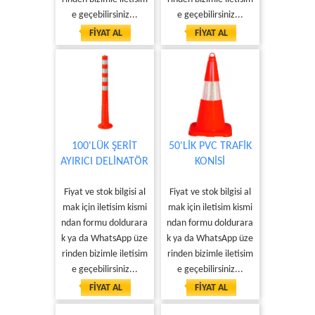
e geçebilirsiniz...
e geçebilirsiniz...
FİYAT AL
FİYAT AL
100'LÜK ŞERİT
50'LİK PVC TRAFİK
AYIRICI DELİNATÖR
KONİSİ
Fiyat ve stok bilgisi al
Fiyat ve stok bilgisi al
mak için iletisim kismi
mak için iletisim kismi
ndan formu doldurara
ndan formu doldurara
k ya da WhatsApp üze
k ya da WhatsApp üze
rinden bizimle iletisim
rinden bizimle iletisim
e geçebilirsiniz...
e geçebilirsiniz...
FİYAT AL
FİYAT AL