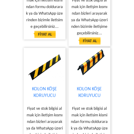
mak için iletisim kismi
Fiyat ve stok bilgisi al
ndan formu doldurara
mak için iletişim kısmı
k ya da WhatsApp üze
ndan bizleri arayarak
rinden bizimle iletisim
ya da WhatsApp üzeri
e geçebilirsiniz...
nden bizimle iletişime
geçebilirsiniz...
FİYAT AL
FİYAT AL
KOLON KÖŞE
KOLON KÖŞE
KORUYUCU
KORUYUCU
Fiyat ve stok bilgisi al
Fiyat ve stok bilgisi al
mak için iletişim kısmı
mak için iletisim kismi
ndan bizleri arayarak
ndan formu doldurara
ya da WhatsApp üzeri
k ya da WhatsApp üze