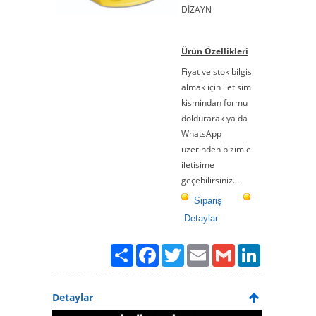
DİZAYN
Ürün Özellikleri
Fiyat ve stok bilgisi
almak için iletisim
kismindan formu
doldurarak ya da
WhatsApp
üzerinden bizimle
iletisime
geçebilirsiniz...
Sipariş
Detaylar
Paylaş
Facebook
Twitter
Email
Gmail
LinkedIn
Detaylar