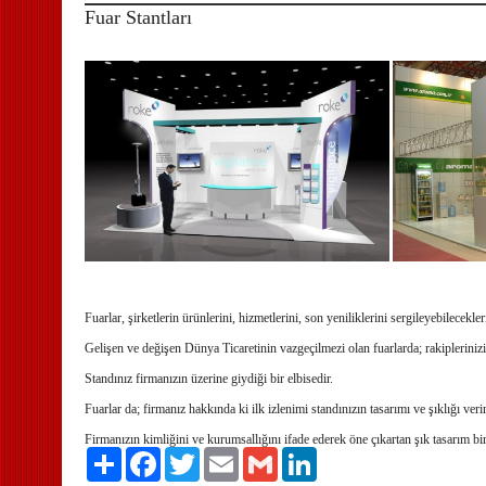
Fuar Stantları
Fuarlar,
şirketlerin ürünlerini, hizmetlerini, son yeniliklerini sergileyebilecekle
Gelişen ve değişen Dünya Ticaretinin vazgeçilmezi olan fuarlarda; rakipleriniz
Standınız firmanızın üzerine giydiği bir elbisedir.
Fuarlar da;
firmanız hakkında ki ilk izlenimi standınızın tasarımı ve şıklığı veri
Firmanızın kimliğini ve kurumsallığını ifade ederek öne çıkartan
şık tasarım bir
Paylaş
Facebook
Twitter
Email
Gmail
LinkedIn