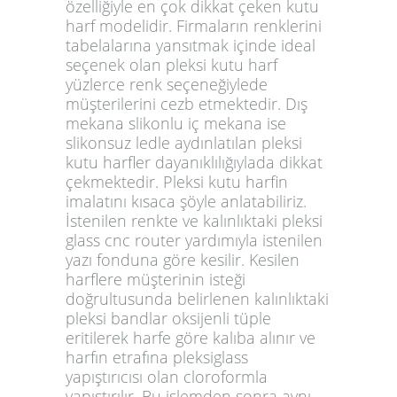
özelliğiyle en çok dikkat çeken kutu
harf modelidir. Firmaların renklerini
tabelalarına yansıtmak içinde ideal
seçenek olan pleksi kutu harf
yüzlerce renk seçeneğiylede
müşterilerini cezb etmektedir. Dış
mekana slikonlu iç mekana ise
slikonsuz ledle aydınlatılan pleksi
kutu harfler dayanıklılığıylada dikkat
çekmektedir. Pleksi kutu harfin
imalatını kısaca şöyle anlatabiliriz.
İstenilen renkte ve kalınlıktaki pleksi
glass cnc router yardımıyla istenilen
yazı fonduna göre kesilir. Kesilen
harflere müşterinin isteği
doğrultusunda belirlenen kalınlıktaki
pleksi bandlar oksijenli tüple
eritilerek harfe göre kalıba alınır ve
harfın etrafına pleksiglass
yapıştırıcısı olan cloroformla
yapıştırılır. Bu işlemden sonra aynı